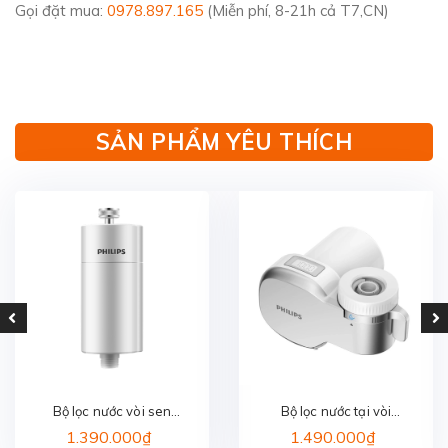
Gọi đặt mua:
0978.897.165
(Miễn phí, 8-21h cả T7,CN)
SẢN PHẨM YÊU THÍCH
Bộ lọc nước vòi sen
Bộ lọc nước tại vòi
PHILIPS AWP1775WH/74
PHILIPS AWP3705P1/97
1.390.000₫
1.490.000₫