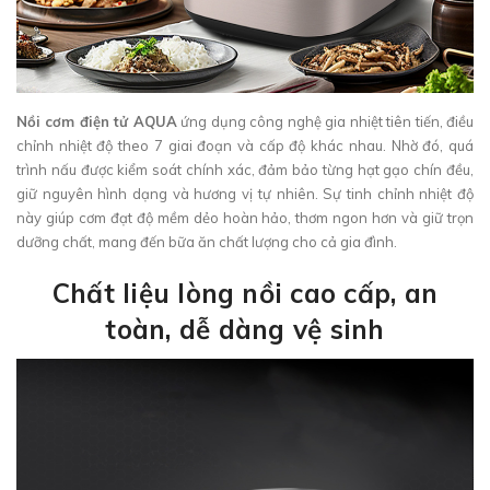
Nồi cơm điện tử AQUA
ứng dụng công nghệ gia nhiệt tiên tiến, điều
chỉnh nhiệt độ theo 7 giai đoạn và cấp độ khác nhau. Nhờ đó, quá
trình nấu được kiểm soát chính xác, đảm bảo từng hạt gạo chín đều,
giữ nguyên hình dạng và hương vị tự nhiên. Sự tinh chỉnh nhiệt độ
này giúp cơm đạt độ mềm dẻo hoàn hảo, thơm ngon hơn và giữ trọn
dưỡng chất, mang đến bữa ăn chất lượng cho cả gia đình.
Chất liệu lòng nồi cao cấp, an
toàn, dễ dàng vệ sinh