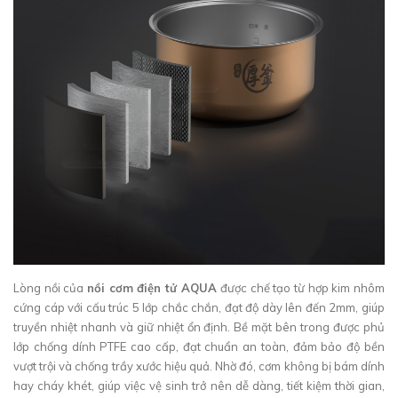
Lòng nồi của
nồi cơm điện tử AQUA
được chế tạo từ hợp kim nhôm
cứng cáp với cấu trúc 5 lớp chắc chắn, đạt độ dày lên đến 2mm, giúp
truyền nhiệt nhanh và giữ nhiệt ổn định. Bề mặt bên trong được phủ
lớp chống dính PTFE cao cấp, đạt chuẩn an toàn, đảm bảo độ bền
vượt trội và chống trầy xước hiệu quả. Nhờ đó, cơm không bị bám dính
hay cháy khét, giúp việc vệ sinh trở nên dễ dàng, tiết kiệm thời gian,