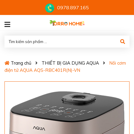
0978.897.165
Trang chủ
THIẾT BỊ GIA DỤNG AQUA
Nồi cơm
điện tử AQUA AQS-RBC401R(N)-VN