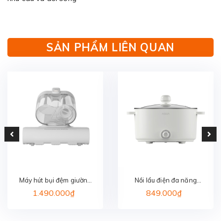
SẢN PHẨM LIÊN QUAN
Máy hút bụi đệm giường
Nồi lẩu điện đa năng
AQUA ASM-Y201(W)
AQUA AQS-EP3Y
1.490.000₫
849.000₫