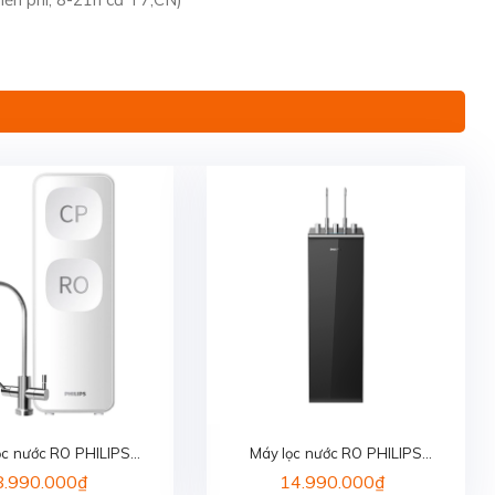
ọc nước RO PHILIPS
Máy lọc nước RO PHILIPS
AUT2015/74
ADD8922/74
8.990.000₫
14.990.000₫