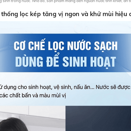
áng sinh trong nước. Nhờ đó, sản phẩm mang đến nguồn nước tinh khiết, an t
thống lọc kép tăng vị ngon và khử mùi hiệu