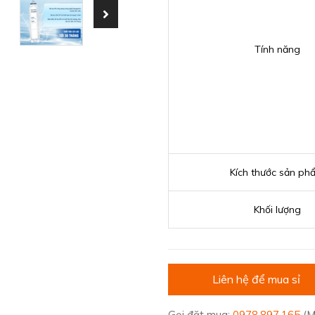
Tính năng
Kích thước sản ph
Khối lượng
Liên hệ để mua sỉ
Gọi đặt mua:
0978.897.165
(M