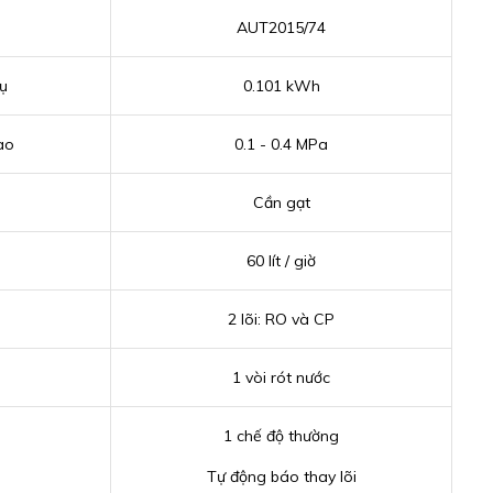
AUT2015/74
ụ
0.101 kWh
ào
0.1 - 0.4 MPa
Cần gạt
60 lít / giờ
2 lõi: RO và CP
1 vòi rót nước
1 chế độ thường
Tự động báo thay lõi