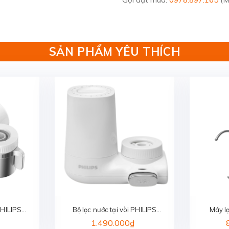
SẢN PHẨM YÊU THÍCH
PHILIPS
Bộ lọc nước tại vòi PHILIPS
Máy l
97
AWP3753/98
1.490.000₫