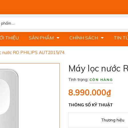
ỚI THIỆU
SẢN PHẨM
CHÍNH SÁCH
TIN T
c nước RO PHILIPS AUT2015/74
Máy lọc nước
Tình trạng:
CÒN HÀNG
8.990.000₫
THÔNG SỐ KỸ THUẬT
Thương hiệu