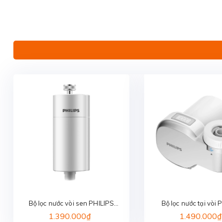
Bộ lọc nước vòi sen PHILIPS
Bộ lọc nước tại vòi 
AWP1775WH/74
AWP3705P1/
1.390.000₫
1.490.000₫