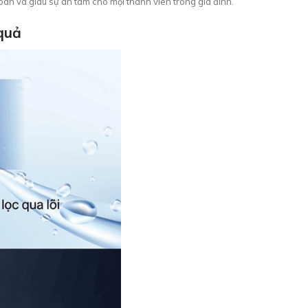
oàn và giàu sự an tâm cho mọi thành viên trong gia đình.
 quả