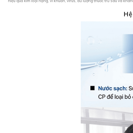
hiệu quả kim loại nặng, vi khuẩn, virus, dư lượng thuốc trừ sâu và kh
Hệ 