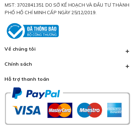
MST: 3702841351 DO SỞ KẾ HOẠCH VÀ ĐẦU TƯ THÀNH
PHỐ HỒ CHÍ MINH CẤP NGÀY 25/12/2019.
Về chúng tôi
Chính sách
Hỗ trợ thanh toán