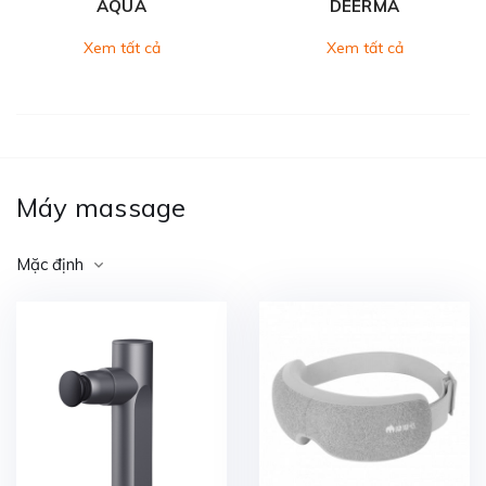
AQUA
DEERMA
Xem tất cả
Xem tất cả
Máy massage
Mặc định