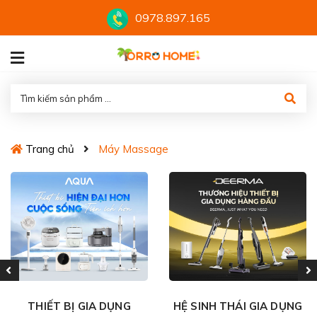
0978.897.165
Trang chủ
Máy Massage
THIẾT BỊ GIA DỤNG
HỆ SINH THÁI GIA DỤNG