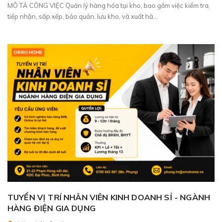
MÔ TẢ CÔNG VIỆC Quản lý hàng hóa tại kho, bao gồm việc kiểm tra,
tiếp nhận, sắp xếp, bảo quản, lưu kho, và xuất hà...
TUYỂN VỊ TRÍ NHÂN VIÊN KINH DOANH SỈ - NGÀNH
HÀNG ĐIỆN GIA DỤNG