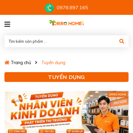
0978.897.165
Trang chủ
Tuyển dụng
TUYỂN DỤNG