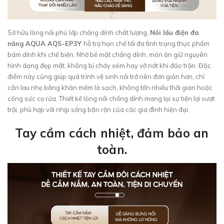
Sở hữu lòng nồi phủ lớp chống dính chất lượng,
Nồi lẩu điện đa
năng AQUA AQS-EP3Y
hỗ trợ hạn chế tối đa tình trạng thực phẩm
bám dính khi chế biến. Nhờ bề mặt chống dính, món ăn giữ nguyên
hình dạng đẹp mắt, không bị cháy xém hay vỡ nát khi đảo trộn. Đặc
điểm này cũng giúp quá trình vệ sinh nồi trở nên đơn giản hơn, chỉ
cần lau nhẹ bằng khăn mềm là sạch, không tốn nhiều thời gian hoặc
công sức cọ rửa. Thiết kế lòng nồi chống dính mang lại sự tiện lợi vượt
trội, phù hợp với nhịp sống bận rộn của các gia đình hiện đại.
Tay cầm cách nhiệt, đảm bảo an
toàn.