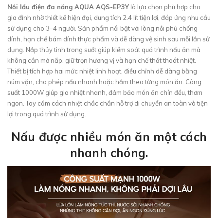
Nồi lẩu điện đa năng AQUA AQS-EP3Y
là lựa chọn phù hợp cho
gia đình nhờ thiết kế hiện đại, dung tích 2.4 lít tiện lợi, đáp ứng nhu cầu
sử dụng cho 3–4 người. Sản phẩm nổi bật với lòng nồi phủ chống
dính, hạn chế bám dính thực phẩm và dễ dàng vệ sinh sau mỗi lần sử
dụng. Nắp thủy tinh trong suốt giúp kiểm soát quá trình nấu ăn mà
không cần mở nắp, giữ trọn hương vị và hạn chế thất thoát nhiệt.
Thiết bị tích hợp hai mức nhiệt linh hoạt, điều chỉnh dễ dàng bằng
núm vặn, cho phép nấu nhanh hoặc hầm theo từng món ăn. Công
suất 1000W giúp gia nhiệt nhanh, đảm bảo món ăn chín đều, thơm
ngon. Tay cầm cách nhiệt chắc chắn hỗ trợ di chuyển an toàn và tiện
lợi trong quá trình sử dụng.
Nấu được nhiều món ăn một cách
nhanh chóng.