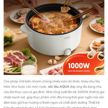
Cho phép chế biến nhanh chóng nhiều món ăn khác nhau như lẩu,
hầm, kho hoặc các món nước,
nồi lẩu AQUA
đáp ứng đa dạng nhu
cầu ẩm thực của cả gia đình. Nhờ công suất lên tới 1000W, thiết bị gia
nhiệt mạnh mẽ, giúp thực phẩm chín đều trong thời gian ngắn mà vẫn
đảm bảo giữ trọn hương vị thơm ngon và chất dinh dưỡng. Thiết kế
hiện đại phù hợp cho cả bữa ăn hàng ngày lẫn những dịp tụ họp