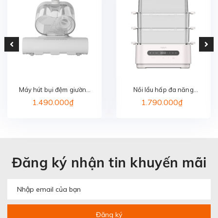
Máy hút bụi đệm giường
Nồi lẩu hấp đa năng
AQUA ASM-Y201(W)
AQUA ASMC-ES101(W)
1.490.000₫
1.790.000₫
Đăng ký nhận tin khuyến mãi
Đăng ký