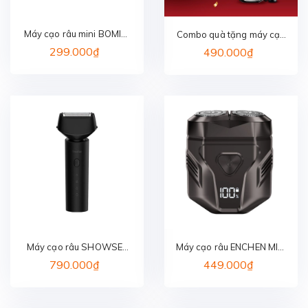
Máy cạo râu mini BOMIDI
Combo quà tặng máy cạo
MS01
râu và tỉa lông mũi
299.000₫
490.000₫
ENCHEN
Máy cạo râu SHOWSEE
Máy cạo râu ENCHEN MINI
F601-BK
X
790.000₫
449.000₫