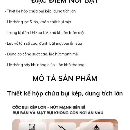
ĐẶC ĐIỂM NỔI BẬT
- Thiết kế hộp chứa bụi kép, dung tích lớn
- Hệ thống lọc 5 lớp, khóa chặt bụi mịn
- Trang bị đèn LED tia UV, khử khuẩn toàn diện
- Lực vỗ tần số cao, đánh bật mạt bụi ẩn sâu
- Động cơ công suất cao, lực hút mạnh mẽ
- Hệ thống sấy khí nóng giúp luôn khô thoáng
MÔ TẢ SẢN PHẨM
Thiết kế hộp chứa bụi kép, dung tích lớn