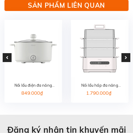
SẢN PHẨM LIÊN QUAN
Nồi lẩu điện đa năng
Nồi lẩu hấp đa năng
AQUA AQS-EP3Y
AQUA ASMC-ES101(W)
849.000₫
1.790.000₫
Đăng ký nhận tin khuyến mãi