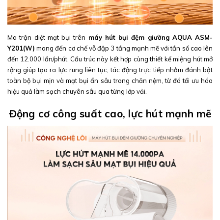
Ma trận diệt mạt bụi trên
máy hút bụi đệm giường AQUA ASM-
Y201(W)
mang đến cơ chế vỗ đập 3 tầng mạnh mẽ với tần số cao lên
đến 12.000 lần/phút. Cấu trúc này kết hợp cùng thiết kế miệng hút mở
rộng giúp tạo ra lực rung liên tục, tác động trực tiếp nhằm đánh bật
toàn bộ bụi mịn và mạt bụi ẩn sâu trong chăn nệm, từ đó tối ưu hóa
hiệu quả làm sạch chuyên sâu qua từng lớp vải.
Động cơ công suất cao, lực hút mạnh mẽ