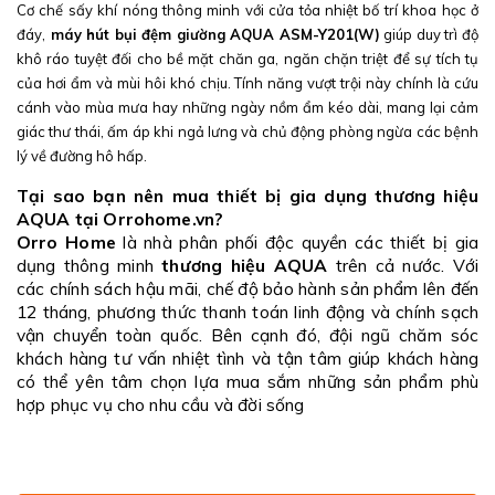
Cơ chế sấy khí nóng thông minh với cửa tỏa nhiệt bố trí khoa học ở
đáy,
máy hút bụi đệm giường AQUA ASM-Y201(W)
giúp duy trì độ
khô ráo tuyệt đối cho bề mặt chăn ga, ngăn chặn triệt để sự tích tụ
của hơi ẩm và mùi hôi khó chịu. Tính năng vượt trội này chính là cứu
cánh vào mùa mưa hay những ngày nồm ẩm kéo dài, mang lại cảm
giác thư thái, ấm áp khi ngả lưng và chủ động phòng ngừa các bệnh
lý về đường hô hấp.
Tại sao bạn nên mua thiết bị gia dụng thương hiệu
AQUA tại Orrohome.vn?
Orro Home
là nhà phân phối độc quyền các thiết bị gia
dụng thông minh
thương hiệu AQUA
trên cả nước. Với
các chính sách hậu mãi, chế độ bảo hành sản phẩm lên đến
12 tháng, phương thức thanh toán linh động và chính sạch
vận chuyển toàn quốc. Bên cạnh đó, đội ngũ chăm sóc
khách hàng tư vấn nhiệt tình và tận tâm giúp khách hàng
có thể yên tâm chọn lựa mua sắm những sản phẩm phù
hợp phục vụ cho nhu cầu và đời sống