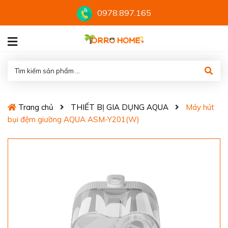
0978.897.165
Trang chủ
THIẾT BỊ GIA DỤNG AQUA
Máy hút
bụi đệm giường AQUA ASM-Y201(W)