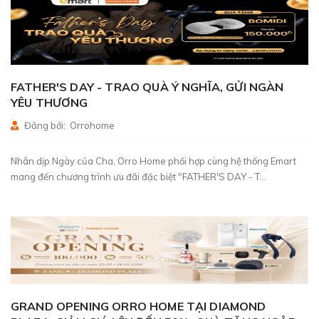
FATHER'S DAY - TRAO QUÀ Ý NGHĨA, GỬI NGÀN
YÊU THƯƠNG
Đăng bởi: Orrohome
Nhân dịp Ngày của Cha, Orro Home phối hợp cùng hệ thống Emart
mang đến chương trình ưu đãi đặc biệt "FATHER'S DAY - T...
GRAND OPENING ORRO HOME TẠI DIAMOND