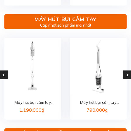
CMP105R(W)-VN
MÁY HÚT BỤI CẦM TAY
Cập nhật sản phẩm mới nhất
Máy hút bụi cầm tay
Máy hút bụi cầm tay
AQUA AQS-CCXL8R(W)-
AQUA AQS-
1.190.000₫
790.000₫
VN
CCX600R(W)-VN