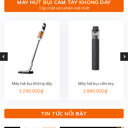
MÁY HÚT BỤI CẦM TAY KHÔNG DÂY
Cập nhật sản phẩm mới nhất
Máy hút bụi không dây
Máy hút bụi cầm tay
DEERMA VCAD11A
LYDSTO HD-SCXCCQ02
3.290.000₫
1.890.000₫
TIN TỨC NỔI BẬT