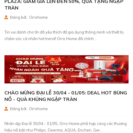
PLAZA: GIẢM GIÁ LÊN ĐẾN 50%, QUÀ TẶNG NGẬP
TRÀN
Đăng bởi: Orrohome
Tin vui dành cho tín đồ yêu thích đồ gia dụng thông minh và thiết bị
chăm sóc cá nhân hot trend! Orro Home đã chính ...
CHÀO MỪNG ĐẠI LỄ 30/04 - 01/05: DEAL HOT BÙNG
NỔ - QUÀ KHỦNG NGẬP TRÀN
Đăng bởi: Orrohome
Nhân dịp Đại lễ 30/04 - 01/05, Orro Home phối hợp cùng các thương
hiệu nổi bật như Philips, Deerma, AQUA, Enchen, Ger...