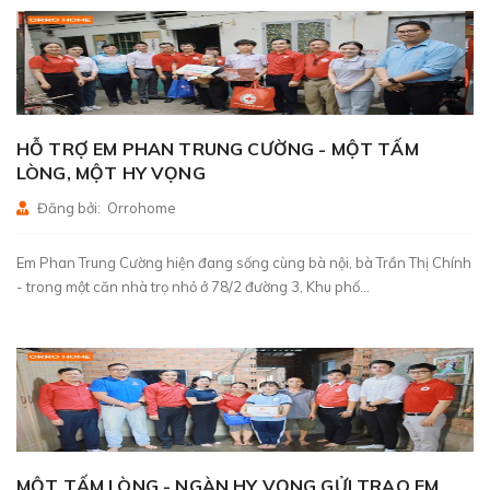
HỖ TRỢ EM PHAN TRUNG CƯỜNG - MỘT TẤM
LÒNG, MỘT HY VỌNG
Đăng bởi: Orrohome
Em Phan Trung Cường hiện đang sống cùng bà nội, bà Trần Thị Chính
- trong một căn nhà trọ nhỏ ở 78/2 đường 3, Khu phố...
MỘT TẤM LÒNG - NGÀN HY VỌNG GỬI TRAO EM