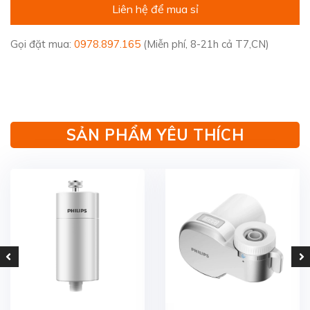
Liên hệ để mua sỉ
Gọi đặt mua:
0978.897.165
(Miễn phí, 8-21h cả T7,CN)
SẢN PHẨM YÊU THÍCH