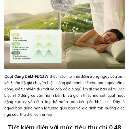
Quạt đứng DEM-FD13W
thấu hiểu mọi thời điểm trong ngày của bạn
với 3 cấp độ gió chuyên biệt: luồng gió mạnh mẽ cho ban ngày năng
động, gió tự nhiên dịu mát và cấp độ gió ngủ êm ái cho ban đêm. Đặc
biệt, nhờ động cơ vận hành bền bỉ và giảm thiểu ma sát, quạt hoạt
động cực kỳ yên tĩnh, loại bỏ hoàn toàn tiếng ồn khó chịu. Đây là
người bạn đồng hành lý tưởng giúp bạn và gia đình tận hưởng giấc
ngủ sâu, thư thái và trọn vẹn.
Tiết kiệm điện với mức tiêu thụ chỉ 0.48