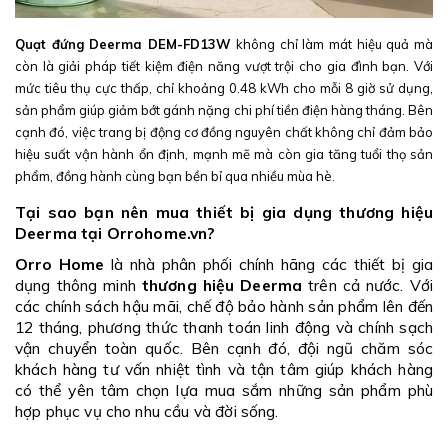
Quạt đứng Deerma DEM-FD13W
không chỉ làm mát hiệu quả mà
còn là giải pháp tiết kiệm điện năng vượt trội cho gia đình bạn. Với
mức tiêu thụ cực thấp, chỉ khoảng 0.48 kWh cho mỗi 8 giờ sử dụng,
sản phẩm giúp giảm bớt gánh nặng chi phí tiền điện hàng tháng. Bên
cạnh đó, việc trang bị động cơ đồng nguyên chất không chỉ đảm bảo
hiệu suất vận hành ổn định, mạnh mẽ mà còn gia tăng tuổi thọ sản
phẩm, đồng hành cùng bạn bền bỉ qua nhiều mùa hè.
Tại sao bạn nên mua thiết bị gia dụng thương hiệu
Deerma tại Orrohome.vn?
Orro Home
là nhà phân phối chính hãng các thiết bị gia
dụng thông minh
thương hiệu Deerma
trên cả nước. Với
các chính sách hậu mãi, chế độ bảo hành sản phẩm lên đến
12 tháng, phương thức thanh toán linh động và chính sạch
vận chuyển toàn quốc. Bên cạnh đó, đội ngũ chăm sóc
khách hàng tư vấn nhiệt tình và tận tâm giúp khách hàng
có thể yên tâm chọn lựa mua sắm những sản phẩm phù
hợp phục vụ cho nhu cầu và đời sống.