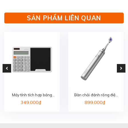
SẢN PHẨM LIÊN QUAN
Máy tính tích hợp bảng
Bàn chải đánh răng điện
viết DEERMA JX01
DEERMA YS01
349.000₫
899.000₫