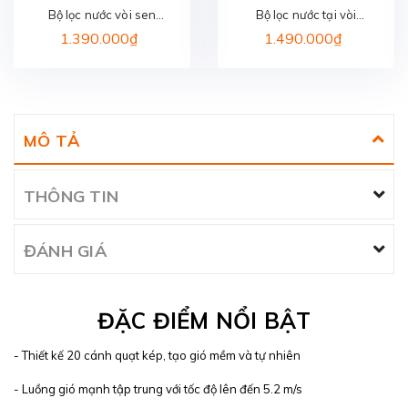
Bộ lọc nước vòi sen
Bộ lọc nước tại vòi
PHILIPS AWP1775WH/74
PHILIPS AWP3705P1/97
1.390.000₫
1.490.000₫
MÔ TẢ
THÔNG TIN
ĐÁNH GIÁ
ĐẶC ĐIỂM NỔI BẬT
- Thiết kế 20 cánh quạt kép, tạo gió mềm và tự nhiên
- Luồng gió mạnh tập trung với tốc độ lên đến 5.2 m/s