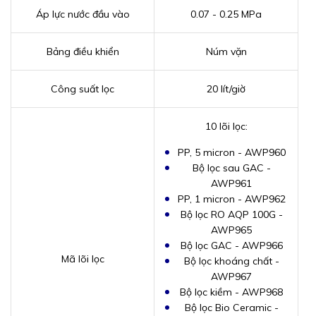
Áp lực nước đầu vào
0.07 - 0.25 MPa
Bảng điều khiển
Núm vặn
Công suất lọc
20 lít/giờ
10 lõi lọc:
PP, 5 micron - AWP960
Bộ lọc sau GAC -
AWP961
PP, 1 micron - AWP962
Bộ lọc RO AQP 100G -
AWP965
Bộ lọc GAC - AWP966
Mã lõi lọc
Bộ lọc khoáng chất -
AWP967
Bộ lọc kiềm - AWP968
Bộ lọc Bio Ceramic -