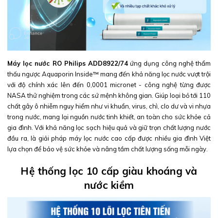
Máy lọc nước RO Philips ADD8922/74
ứng dụng công nghệ thẩm
thấu ngược Aquaporin Inside™ mang đến khả năng lọc nước vượt trội
với độ chính xác lên đến 0,0001 micronet - công nghệ từng được
NASA thử nghiệm trong các sứ mệnh không gian. Giúp loại bỏ tới 110
chất gây ô nhiễm nguy hiểm như vi khuẩn, virus, chì, clo dư và vi nhựa
trong nước, mang lại nguồn nước tinh khiết, an toàn cho sức khỏe cả
gia đình. Với khả năng lọc sạch hiệu quả và giữ trọn chất lượng nước
đầu ra, là giải pháp máy lọc nước cao cấp được nhiều gia đình Việt
lựa chọn để bảo vệ sức khỏe và nâng tầm chất lượng sống mỗi ngày.
Hệ thống lọc 10 cấp giàu khoáng và
nước kiềm