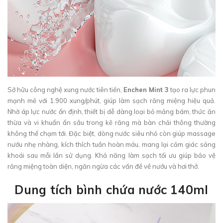
Sở hữu công nghệ xung nước tiên tiến,
Enchen Mint 3
tạo ra lực phun
mạnh mẽ với 1.900 xung/phút, giúp làm sạch răng miệng hiệu quả.
Nhờ áp lực nước ổn định, thiết bị dễ dàng loại bỏ mảng bám, thức ăn
thừa và vi khuẩn ẩn sâu trong kẽ răng mà bàn chải thông thường
không thể chạm tới. Đặc biệt, dòng nước siêu nhỏ còn giúp massage
nướu nhẹ nhàng, kích thích tuần hoàn máu, mang lại cảm giác sảng
khoái sau mỗi lần sử dụng. Khả năng làm sạch tối ưu giúp bảo vệ
răng miệng toàn diện, ngăn ngừa các vấn đề về nướu và hơi thở.
Dung tích bình chứa nước
140ml