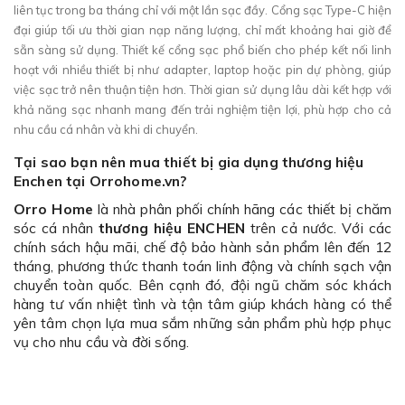
liên tục trong ba tháng chỉ với một lần sạc đầy. Cổng sạc Type-C hiện
đại giúp tối ưu thời gian nạp năng lượng, chỉ mất khoảng hai giờ để
sẵn sàng sử dụng. Thiết kế cổng sạc phổ biến cho phép kết nối linh
hoạt với nhiều thiết bị như adapter, laptop hoặc pin dự phòng, giúp
việc sạc trở nên thuận tiện hơn. Thời gian sử dụng lâu dài kết hợp với
khả năng sạc nhanh mang đến trải nghiệm tiện lợi, phù hợp cho cả
nhu cầu cá nhân và khi di chuyển.
Tại sao bạn nên mua thiết bị gia dụng thương hiệu
Enchen tại
Orrohome.vn?
Orro Home
là nhà phân phối chính hãng các thiết bị chăm
sóc cá nhân
thương hiệu ENCHEN
trên cả nước. Với các
chính sách hậu mãi, chế độ bảo hành sản phẩm lên đến 12
tháng, phương thức thanh toán linh động và chính sạch vận
chuyển toàn quốc. Bên cạnh đó, đội ngũ chăm sóc khách
hàng tư vấn nhiệt tình và tận tâm giúp khách hàng có thể
yên tâm chọn lựa mua sắm những sản phẩm phù hợp phục
vụ cho nhu cầu và đời sống.