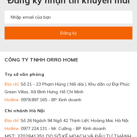
Đăng ký nhận tin khuyến mãi
Đăng ký
CÔNG TY TNHH ORRO HOME
Trụ sở văn phòng
Địa chỉ:
Số 21 - 23 Phạm Hùng ( Nối dài ), Khu dân cư Đại Phúc
Green Villas, Xã Bình Hưng, Hồ Chí Minh
Hotline:
0978.897.165 - BP. Kinh doanh
Chi nhánh Hà Nội
Địa chỉ:
Số 26 Ngách 94 Ngõ 42 Thịnh Liệt, Hoàng Mai, Hà Nội
Hotline:
0977.224.131 - Mr. Cường - BP. Kinh doanh
MST: 3702841351 DO SỞ KẾ HOẠCH VÀ ĐẦU TƯ THÀNH