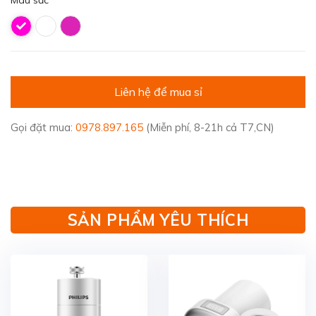
Màu sắc
Liên hệ để mua sỉ
Gọi đặt mua:
0978.897.165
(Miễn phí, 8-21h cả T7,CN)
SẢN PHẨM YÊU THÍCH