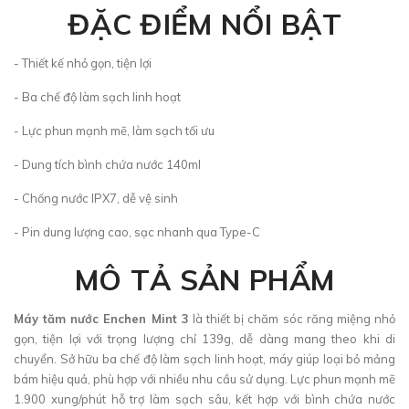
ĐẶC ĐIỂM NỔI BẬT
- Thiết kế nhỏ gọn, tiện lợi
- Ba chế độ làm sạch linh hoạt
- Lực phun mạnh mẽ, làm sạch tối ưu
- Dung tích bình chứa nước 140ml
- Chống nước IPX7, dễ vệ sinh
- Pin dung lượng cao, sạc nhanh qua Type-C
MÔ TẢ SẢN PHẨM
Máy tăm nước Enchen Mint 3
là thiết bị chăm sóc răng miệng nhỏ
gọn, tiện lợi với trọng lượng chỉ 139g, dễ dàng mang theo khi di
chuyển. Sở hữu ba chế độ làm sạch linh hoạt, máy giúp loại bỏ mảng
bám hiệu quả, phù hợp với nhiều nhu cầu sử dụng. Lực phun mạnh mẽ
1.900 xung/phút hỗ trợ làm sạch sâu, kết hợp với bình chứa nước