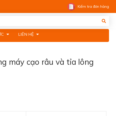
Kiểm tra đơn hàng
ỨC
LIÊN HỆ
g máy cạo râu và tỉa lông