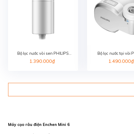
Bộ lọc nước vòi sen PHILIPS
Bộ lọc nước tại vòi 
AWP1775WH/74
AWP3705P1/
1.390.000₫
1.490.000₫
Máy cạo râu điện Enchen Mini 6