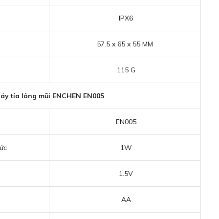
IPX6
57.5 x 65 x 55 MM
115 G
áy tỉa lông mũi ENCHEN EN005
EN005
ức
1W
1.5V
AA