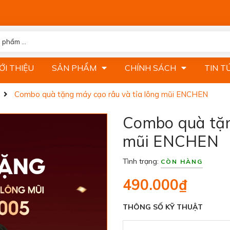
ỚI THIỆU
SẢN PHẨM
CHÍNH SÁCH
TIN T
Combo quà tặng máy cạo râu và tỉa lông mũi ENCHEN
Combo quà tặn
mũi ENCHEN
Tình trạng:
CÒN HÀNG
490.000₫
THÔNG SỐ KỸ THUẬT