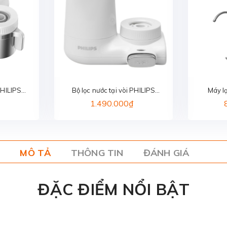
PHILIPS
Bộ lọc nước tại vòi PHILIPS
Máy l
97
AWP3753/98
1.490.000₫
MÔ TẢ
THÔNG TIN
ĐÁNH GIÁ
ĐẶC ĐIỂM NỔI BẬT