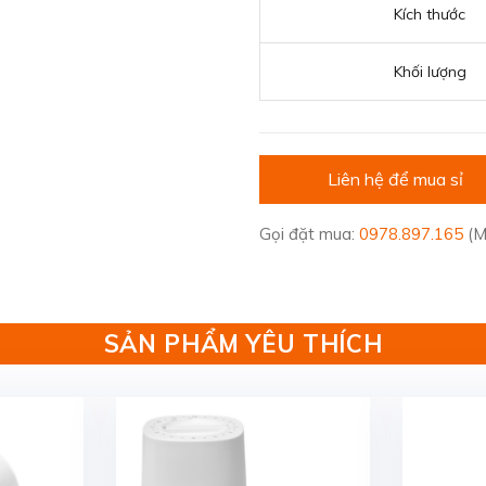
Kích thước
Khối lượng
Liên hệ để mua sỉ
Gọi đặt mua:
0978.897.165
(M
SẢN PHẨM YÊU THÍCH