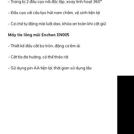
- Trang bị 2 đầu cạo nổi độc lập, xoay linh hoạt 360°
- Đầu cạo với cấu tạo hút nam châm, vệ sinh tiện lợi
- Cơ chế tự động mài lưỡi dao, khóa an toàn khi cất giữ
Máy tỉa lông mũi Enchen EN005
- Thiết kế đầu cắt bo tròn, động cơ êm ái
- Cắt tỉa đa hướng, có thể tháo rời
- Sử dụng pin AA tiện lợi, thời gian sử dụng lâu