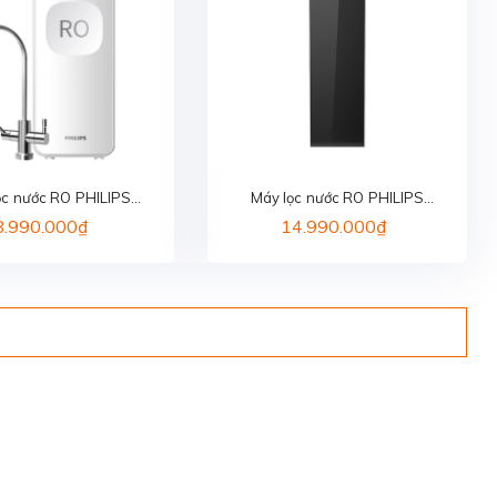
ọc nước RO PHILIPS
Máy lọc nước RO PHILIPS
AUT2015/74
ADD8922/74
8.990.000₫
14.990.000₫