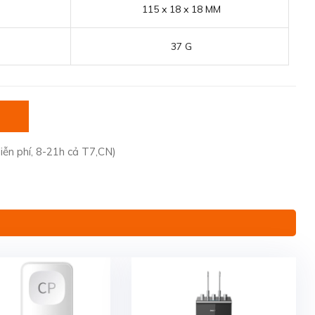
115 x 18 x 18 MM
37 G
iễn phí, 8-21h cả T7,CN)