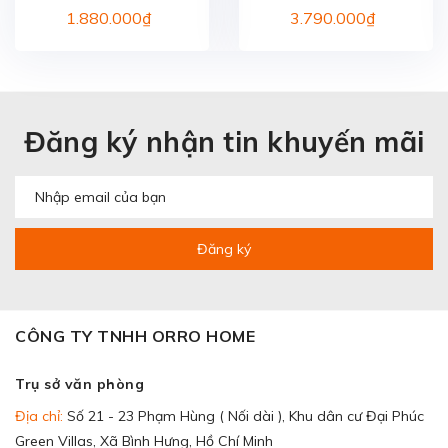
MOMODA SX322
Năng Momoda SX315
1.880.000₫
3.790.000₫
Đăng ký nhận tin khuyến mãi
Đăng ký
CÔNG TY TNHH ORRO HOME
Trụ sở văn phòng
Địa chỉ:
Số 21 - 23 Phạm Hùng ( Nối dài ), Khu dân cư Đại Phúc
Green Villas, Xã Bình Hưng, Hồ Chí Minh