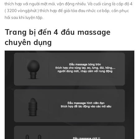
thích hợp với người mệt mỏi, vận động nhiều. Và cuối cùng là cấp độ 4
( 3200 vòng/phút ) thích hợp để giải tỏa đau nhức cơ bắp, cần phục
hồi sau khi luyện tập.
Trang bị đến 4 đầu massage
chuyên dụng