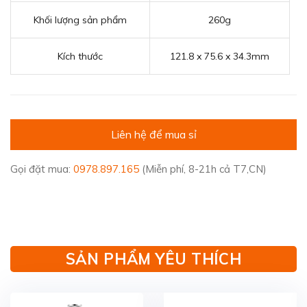
Khối lượng sản phẩm
260g
Kích thước
121.8 x 75.6 x 34.3mm
Liên hệ để mua sỉ
Gọi đặt mua:
0978.897.165
(Miễn phí, 8-21h cả T7,CN)
SẢN PHẨM YÊU THÍCH