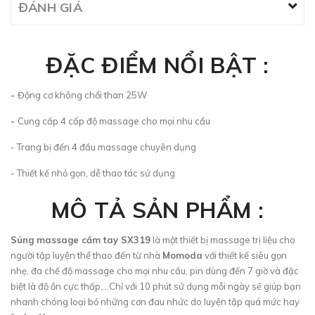
ĐÁNH GIÁ
ĐẶC ĐIỂM NỔI BẬT :
-
Động cơ không chổi than 25W
-
Cung cấp 4 cấp độ massage cho mọi nhu cầu
- Trang bị đến 4 đầu massage chuyên dụng
- Thiết kế nhỏ gọn, dễ thao tác sử dụng
MÔ TẢ SẢN PHẨM :
Súng massage cầm tay SX319
là một thiết bị massage trị liệu cho
người tập luyện thể thao đến từ nhà
Momoda
với thiết kế siêu gọn
nhẹ, đa chế độ massage cho mọi nhu cầu, pin dùng đến 7 giờ và đặc
biệt là độ ồn cực thấp,...Chỉ với 10 phút sử dụng mỗi ngày sẽ giúp bạn
nhanh chóng loại bỏ những cơn đau nhức do luyện tập quá mức hay