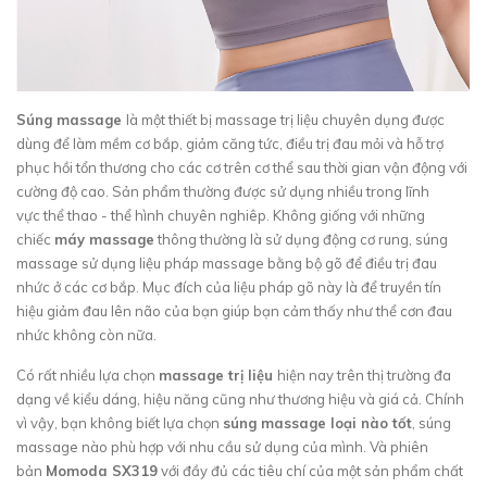
Súng massage
là một thiết bị massage trị liệu chuyên dụng được
dùng để làm mềm cơ bắp, giảm căng tức, điều trị đau mỏi và hỗ trợ
phục hồi tổn thương cho các cơ trên cơ thể sau thời gian vận động với
cường độ cao. Sản phẩm thường được sử dụng nhiều trong lĩnh
vực thể thao - thể hình chuyên nghiêp. Không giống với những
chiếc
máy massage
thông thường là sử dụng động cơ rung, súng
massage sử dụng liệu pháp massage bằng bộ gõ để điều trị đau
nhức ở các cơ bắp. Mục đích của liệu pháp gõ này là để truyền tín
hiệu giảm đau lên não của bạn giúp bạn cảm thấy như thể cơn đau
nhức không còn nữa.
Có rất nhiều lựa chọn
massage trị liệu
hiện nay trên thị trường đa
dạng về kiểu dáng, hiệu năng cũng như thương hiệu và giá cả. Chính
vì vậy, bạn không biết lựa chọn
súng massage loại nào tốt
, súng
massage nào phù hợp với nhu cầu sử dụng của mình. Và phiên
bản
Momoda SX319
với đầy đủ các tiêu chí của một sản phẩm chất