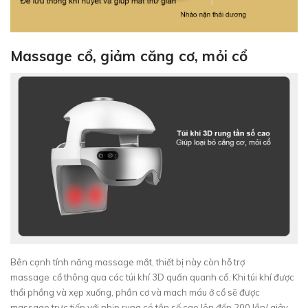
Massage cổ, giảm căng cơ, mỏi cổ
Bên cạnh tính năng massage mắt, thiết bị này còn hỗ trợ
massage
cổ thông qua các túi khí 3D quấn quanh cổ. Khi túi khí được
thổi phồng và xẹp xuống, phần cơ và mach máu ở cổ sẽ được
massage trực tiếp với nhịp rung có tần số cao lên đến 200 lần/ giây.