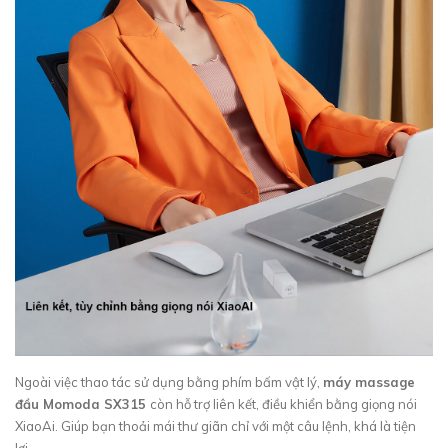
Ngoài việc thao tác sử dụng bằng phím bấm vật lý,
máy massage
đầu Momoda SX315
còn hỗ trợ liên kết, điều khiển bằng giọng nói
XiaoAi. Giúp bạn thoải mái thư giãn chỉ với một câu lệnh, khá là tiện