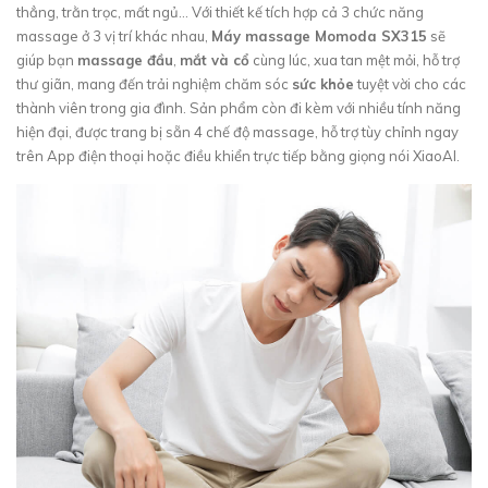
thẳng, trằn trọc, mất ngủ... Với thiết kế tích hợp cả 3 chức năng
massage ở 3 vị trí khác nhau,
Máy massage Momoda SX315
sẽ
giúp bạn
massage đầu
,
mắt và cổ
cùng lúc, xua tan mệt mỏi, hỗ trợ
thư giãn, mang đến trải nghiệm chăm sóc
sức khỏe
tuyệt vời cho các
thành viên trong gia đình. Sản phẩm còn đi kèm với nhiều tính năng
hiện đại, được trang bị sẵn 4 chế độ massage, hỗ trợ tùy chỉnh ngay
trên App điện thoại hoặc điều khiển trực tiếp bằng giọng nói XiaoAI.