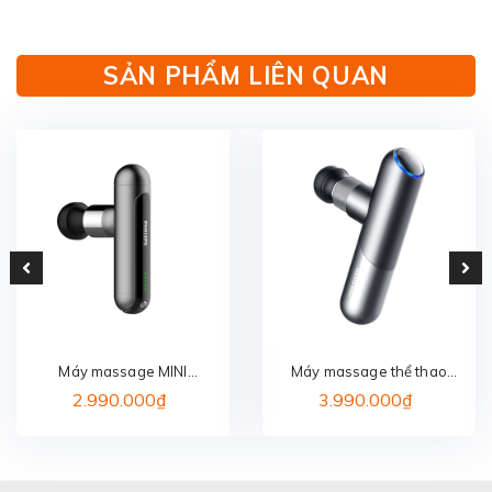
SẢN PHẨM LIÊN QUAN
Máy massage MINI
Máy massage thể thao
PHILIPS PPM7303
mini PHILIPS PPM7501
2.990.000₫
3.990.000₫