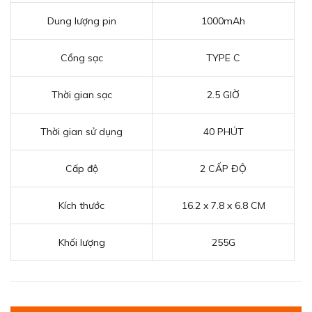
Dung lượng pin
1000mAh
Cổng sạc
TYPE C
Thời gian sạc
2.5 GIỜ
Thời gian sử dụng
40 PHÚT
Cấp độ
2 CẤP ĐỘ
Kích thước
16.2 x 7.8 x 6.8 CM
Khối lượng
255G