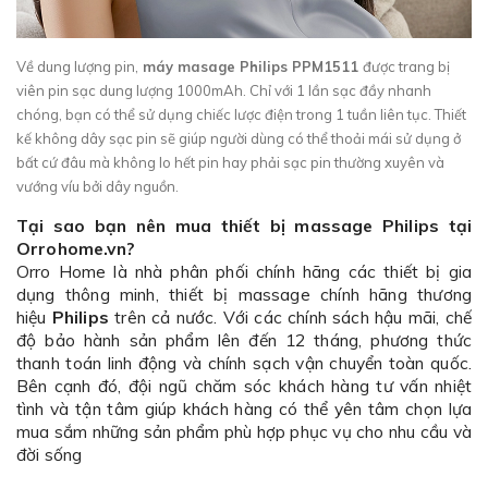
Về dung lượng pin,
máy masage Philips PPM1511
được trang bị
viên pin sạc dung lượng 1000mAh. Chỉ với 1 lần sạc đầy nhanh
chóng, bạn có thể sử dụng chiếc lược điện trong 1 tuần liên tục. Thiết
kế không dây sạc pin sẽ giúp người dùng có thể thoải mái sử dụng ở
bất cứ đâu mà không lo hết pin hay phải sạc pin thường xuyên và
vướng víu bởi dây nguồn.
Tại sao bạn nên mua thiết bị massage Philips tại
Orrohome.vn?
Orro Home là nhà phân phối chính hãng các thiết bị gia
dụng thông minh, thiết bị massage chính hãng thương
hiệu
Philips
trên cả nước. Với các chính sách hậu mãi, chế
độ bảo hành sản phẩm lên đến 12 tháng, phương thức
thanh toán linh động và chính sạch vận chuyển toàn quốc.
Bên cạnh đó, đội ngũ chăm sóc khách hàng tư vấn nhiệt
tình và tận tâm giúp khách hàng có thể yên tâm chọn lựa
mua sắm những sản phẩm phù hợp phục vụ cho nhu cầu và
đời sống