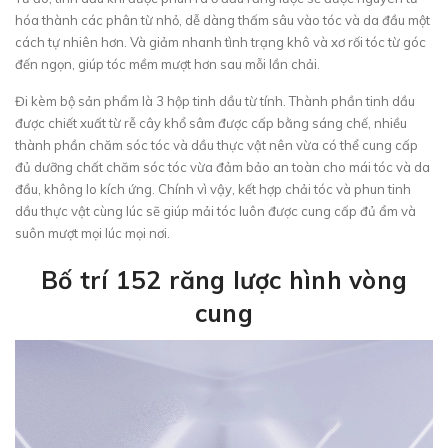
hóa thành các phân từ nhỏ, dễ dàng thấm sâu vào tóc và da đầu một
cách tự nhiên hơn. Và giảm nhanh tình trạng khô và xơ rối tóc từ góc
đến ngọn, giúp tóc mềm mượt hơn sau mỗi lần chải.
Đi kèm bộ sản phẩm là 3 hộp tinh dầu từ tính. Thành phần tinh dầu
được chiết xuất từ rễ cây khổ sâm được cấp bằng sáng chế, nhiều
thành phần chăm sóc tóc và dầu thực vật nên vừa có thể cung cấp
đủ dưỡng chất chăm sóc tóc vừa đảm bảo an toàn cho mái tóc và da
đầu, không lo kích ứng. Chính vì vậy, kết hợp chải tóc và phun tinh
dầu thực vật cùng lúc sẽ giúp mải tóc luôn được cung cấp đủ ẩm và
suôn mượt mọi lúc mọi nơi.
Bố trí 152 răng lược hình vòng
cung