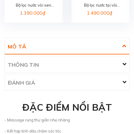
Bộ lọc nước vòi sen
Bộ lọc nước tại vòi
PHILIPS AWP1775WH/74
PHILIPS AWP3705P1/97
1.390.000₫
1.490.000₫
MÔ TẢ
THÔNG TIN
ĐÁNH GIÁ
ĐẶC ĐIỂM NỔI BẬT
- Massage rung thư giãn nhẹ nhàng
- Kết hợp tinh dầu chăm sóc tóc