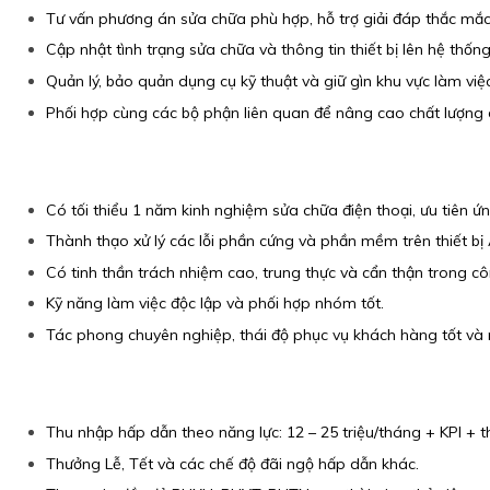
Tư vấn phương án sửa chữa phù hợp, hỗ trợ giải đáp thắc mắc k
Cập nhật tình trạng sửa chữa và thông tin thiết bị lên hệ thốn
Quản lý, bảo quản dụng cụ kỹ thuật và giữ gìn khu vực làm vi
Phối hợp cùng các bộ phận liên quan để nâng cao chất lượng 
Có tối thiểu 1 năm kinh nghiệm sửa chữa điện thoại, ưu tiên ứ
Thành thạo xử lý các lỗi phần cứng và phần mềm trên thiết bị
Có tinh thần trách nhiệm cao, trung thực và cẩn thận trong cô
Kỹ năng làm việc độc lập và phối hợp nhóm tốt.
Tác phong chuyên nghiệp, thái độ phục vụ khách hàng tốt và
Thu nhập hấp dẫn theo năng lực: 12 – 25 triệu/tháng + KPI + t
Thưởng Lễ, Tết và các chế độ đãi ngộ hấp dẫn khác.