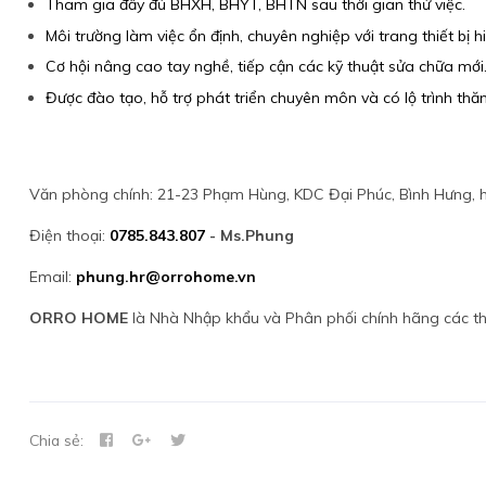
Tham gia đầy đủ BHXH, BHYT, BHTN sau thời gian thử việc.
Môi trường làm việc ổn định, chuyên nghiệp với trang thiết bị hi
Cơ hội nâng cao tay nghề, tiếp cận các kỹ thuật sửa chữa mới
Được đào tạo, hỗ trợ phát triển chuyên môn và có lộ trình thăn
Văn phòng chính: 21-23 Phạm Hùng, KDC Đại Phúc, Bình Hưng,
Điện thoại:
0785.843.807
- Ms.Phung
Email:
phung.hr@orrohome.vn
ORRO HOME
là Nhà Nhập khẩu và Phân phối chính hãng các th
Chia sẻ: