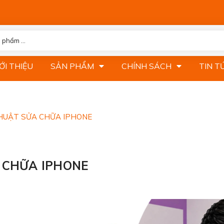
ỚI THIỆU
SẢN PHẨM
CHÍNH SÁCH
TIN T
 THỢ KỸ THUẬT SỬA 
HUẬT SỬA CHỮA IPHONE
 CHỮA IPHONE