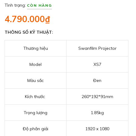
Tình trạng:
CÒN HÀNG
4.790.000₫
THÔNG SỐ KỸ THUẬT:
Thương hiệu
Swanfilm Projector
Model
XS7
Màu sắc
Đen
Kích thước
260*192*91mm
Trọng lượng
1.85kg
Độ phân giải
1920 x 1080