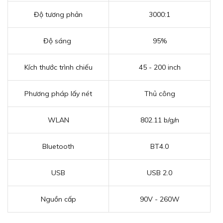
Độ tương phản
3000:1
Độ sáng
95%
Kích thước trình chiếu
45 - 200 inch
Phương pháp lấy nét
Thủ công
WLAN
802.11 b/g/n
Bluetooth
BT4.0
USB
USB 2.0
Nguồn cấp
90V - 260W