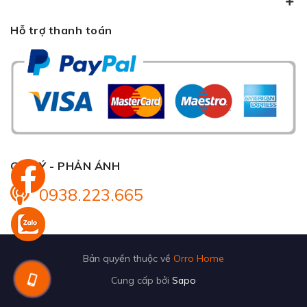
Hỗ trợ thanh toán
GÓP Ý - PHẢN ÁNH
0938.223.665
Bản quyền thuộc về
Orro Home
Cung cấp bởi
Sapo