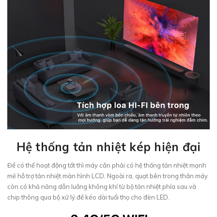
Hệ thống tản nhiệt kép hiện đại
Để có thể hoạt động tốt thì máy cần phải có hệ thống tản nhiệt mạnh
mẽ hỗ trợ tản nhiệt màn hình LCD. Ngoài ra, quạt bên trong thân máy
còn có khả năng dẫn luồng không khí từ bộ tản nhiệt phía sau và
chip thông qua bộ xử lý để kéo dài tuổi thọ cho đèn LED.