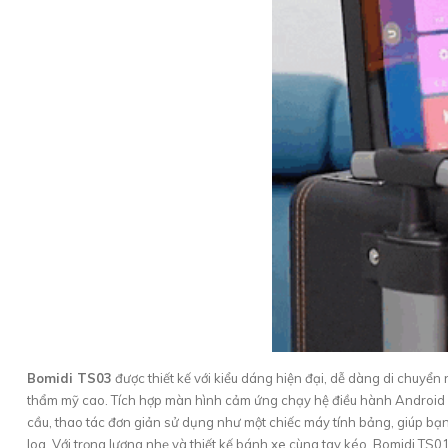
Bomidi TS03
được thiết kế với kiểu dáng hiện đại, dễ dàng di chuyển
thẩm mỹ cao. Tích hợp màn hình cảm ứng chạy hệ điều hành Android 12
cầu, thao tác đơn giản sử dụng như một chiếc máy tính bảng, giúp bạ
loa. Với trọng lượng nhẹ và thiết kế bánh xe cùng tay kéo, Bomidi TS0