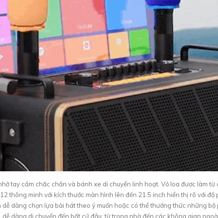
 nhờ tay cầm chắc chắn và bánh xe di chuyển linh hoạt. Vỏ loa được làm từ c
 thông minh với kích thước màn hình lên đến 21.5 inch hiển thị rõ với độ 
n dễ dàng chọn lựa bài hát theo ý muốn hoặc có thể thưởng thức những bộ 
1 dễ dàng di chuyển đến bất cứ đâu, từ trong nhà đến các không gian ngoài 