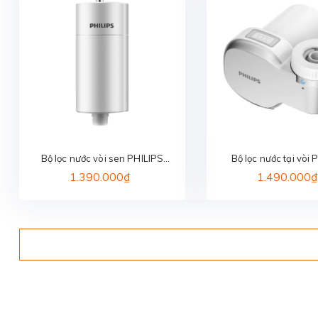
Bộ lọc nước vòi sen PHILIPS
Bộ lọc nước tại vòi 
AWP1775WH/74
AWP3705P1/
1.390.000₫
1.490.000₫