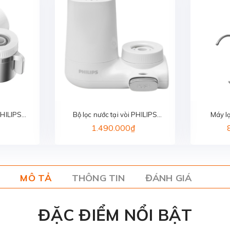
PHILIPS
Bộ lọc nước tại vòi PHILIPS
Máy l
97
AWP3753/98
1.490.000₫
MÔ TẢ
THÔNG TIN
ĐÁNH GIÁ
ĐẶC ĐIỂM NỔI BẬT