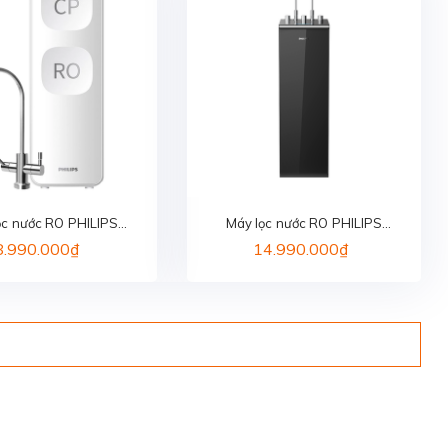
ọc nước RO PHILIPS
Máy lọc nước RO PHILIPS
AUT2015/74
ADD8922/74
8.990.000₫
14.990.000₫