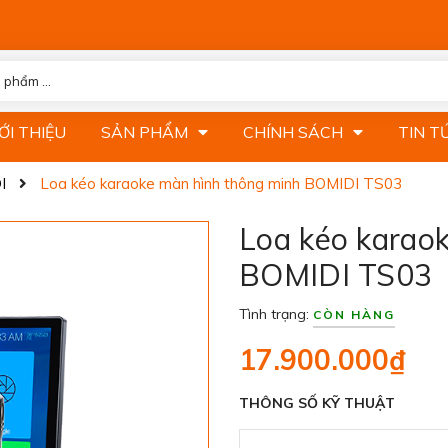
ỚI THIỆU
SẢN PHẨM
CHÍNH SÁCH
TIN T
I
Loa kéo karaoke màn hình thông minh BOMIDI TS03
Loa kéo karao
BOMIDI TS03
Tình trạng:
CÒN HÀNG
17.900.000₫
THÔNG SỐ KỸ THUẬT