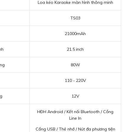
Loa kéo Karaoke màn hình thông minh
TS03
21000mAh
nh
21.5 inch
ộng
80W
110 - 220V
ng
12V
HĐH Android / Kết nối Bluetooth / Cổng
Line In
Cổng USB / Thẻ nhớ / Nút đa phương tiện