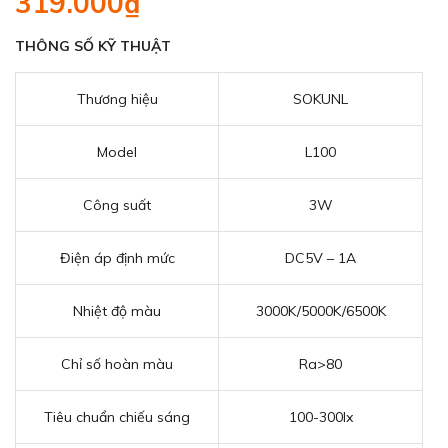
319.000₫
THÔNG SỐ KỸ THUẬT
Thương hiệu
SOKUNL
Model
L100
Công suất
3W
Điện áp định mức
DC5V – 1A
Nhiệt độ màu
3000K/5000K/6500K
Chỉ số hoàn màu
Ra>80
Tiêu chuẩn chiếu sáng
100-300lx