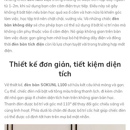
từ 1-2m, khi sử dụng bạn cần cắm điện trực tiếp. Điều này sẽ gây
không ít bất tiện nếu bàn học quá xa ổ cắm và hơn nữa là khiến góc
làm việc, học tập trở nên chật chội, vướng víu. Và những chiếc
đèn
bàn không dây
sẽ cho phép bạn có thể sử dụng ở bất kì vị trí nào mà
không cần phụ thuộc vào ổ cắm điện. Nó giúp không gian trên bàn
làm việc được gọn gàng hơn nhờ loại bỏ hệ thống dây điện và đồng
thời
đèn bàn tích điện
còn là lựa chọn tuyệt vời trong trường hợp mất
điện.
Thiết kế đơn giản, tiết kiệm diện
tích
Về thiết kế,
đèn bàn SOKUNL L100
sở hữu kết cấu khá mỏng và gọn.
Cụ thể, chiếc đèn nổi bật với tông màu trắng thanh lịch, đi kèm chân
đế nhỏ gọn giúp ít chiếm diện tích hơn trên không gian bàn học.
Thanh đèn được bố trí với góc mở 110° để thay đổi góc chiếu sáng vô
cùng linh hoạt. Phía dưới là chân đế được bố trí cốc hút giúp chiếc đèn
có thể được cố định tốt hơn trên mọi bề mặt nhẵn.