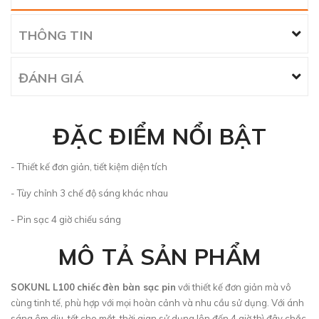
THÔNG TIN
ĐÁNH GIÁ
ĐẶC ĐIỂM NỔI BẬT
- Thiết kế đơn giản, tiết kiệm diện tích
- Tùy chỉnh 3 chế độ sáng khác nhau
- Pin sạc 4 giờ chiếu sáng
MÔ TẢ SẢN PHẨM
SOKUNL L100
chiếc
đèn bàn sạc pin
với thiết kế đơn giản mà vô
cùng tinh tế, phù hợp với mọi hoàn cảnh và nhu cầu sử dụng. Với ánh
sáng êm dịu, tốt cho mắt, thời gian sử dụng lên đến 4 giờ thì đây chắc