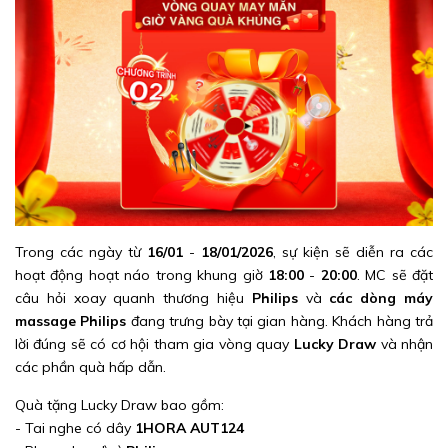
Trong các ngày từ
16/01
-
18/01/2026
, sự kiện sẽ diễn ra các
hoạt động hoạt náo trong khung giờ
18:00
-
20:00
. MC sẽ đặt
câu hỏi xoay quanh thương hiệu
Philips
và
các dòng máy
massage Philips
đang trưng bày tại gian hàng. Khách hàng trả
lời đúng sẽ có cơ hội tham gia vòng quay
Lucky Draw
và nhận
các phần quà hấp dẫn.
Quà tặng Lucky Draw bao gồm:
- Tai nghe có dây
1HORA AUT124