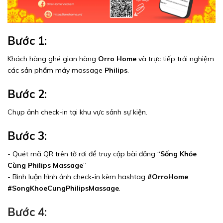
Bước 1:
Khách hàng ghé gian hàng
Orro Home
và trực tiếp trải nghiệm
các sản phẩm máy massage
Philips
.
Bước 2:
Chụp ảnh check-in tại khu vực sảnh sự kiện.
Bước 3:
- Quét mã QR trên tờ rơi để truy cập bài đăng “
Sống Khỏe
Cùng Philips Massage
”
- Bình luận hình ảnh check-in kèm hashtag
#OrroHome
#SongKhoeCungPhilipsMassage
.
Bước 4: