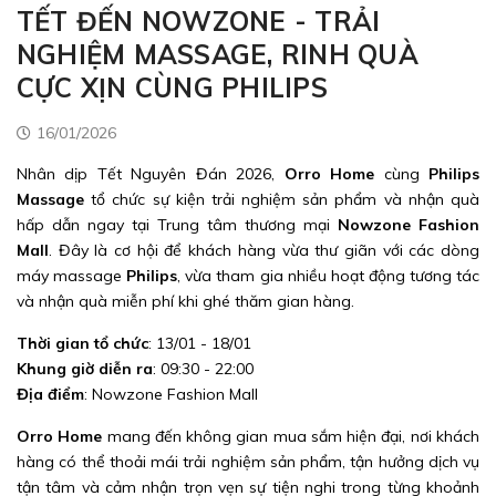
TẾT ĐẾN NOWZONE - TRẢI
NGHIỆM MASSAGE, RINH QUÀ
CỰC XỊN CÙNG PHILIPS
16/01/2026
Nhân dịp Tết Nguyên Đán 2026,
Orro Home
cùng
Philips
Massage
tổ chức sự kiện trải nghiệm sản phẩm và nhận quà
hấp dẫn ngay tại Trung tâm thương mại
Nowzone Fashion
Mall
. Đây là cơ hội để khách hàng vừa thư giãn với các dòng
máy massage
Philips
, vừa tham gia nhiều hoạt động tương tác
và nhận quà miễn phí khi ghé thăm gian hàng.
Thời gian tổ chức
: 13/01 - 18/01
Khung giờ diễn ra
: 09:30 - 22:00
Địa điểm
: Nowzone Fashion Mall
Orro Home
mang đến không gian mua sắm hiện đại, nơi khách
hàng có thể thoải mái trải nghiệm sản phẩm, tận hưởng dịch vụ
tận tâm và cảm nhận trọn vẹn sự tiện nghi trong từng khoảnh