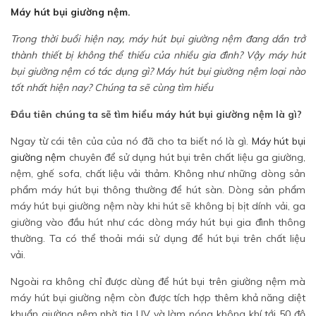
Máy hút bụi giường nệm.
Trong thời buổi hiện nay, máy hút bụi giường nệm đang dần trở
thành thiết bị không thể thiếu của nhiều gia đình? Vậy máy hút
bụi giường nệm có tác dụng gì? Máy hút bụi giường nệm loại nào
tốt nhất hiện nay? Chúng ta sẽ cùng tìm hiểu
Đầu tiên chúng ta sẽ tìm hiểu máy hút bụi giường nệm là gì?
Ngay từ cái tên của của nó đã cho ta biết nó là gì.
Máy hút bụi
giường nệm
chuyên để sử dụng hút bụi trên chất liệu ga giường,
nệm, ghế sofa, chất liệu vải thảm. Không như những dòng sản
phẩm máy hút bụi thông thường để hút sàn. Dòng sản phẩm
máy hút bụi giường nệm này khi hút sẽ không bị bịt dính vải, ga
giường vào đầu hút như các dòng máy hút bụi gia đình thông
thường. Ta có thể thoải mái sử dụng để hút bụi trên chất liệu
vải.
Ngoài ra không chỉ được dùng để hút bụi trên giường nệm mà
máy hút bụi giường nệm còn được tích hợp thêm khả năng diệt
khuẩn giường nệm nhờ tia UV và làm nóng không khí tới 50 độ