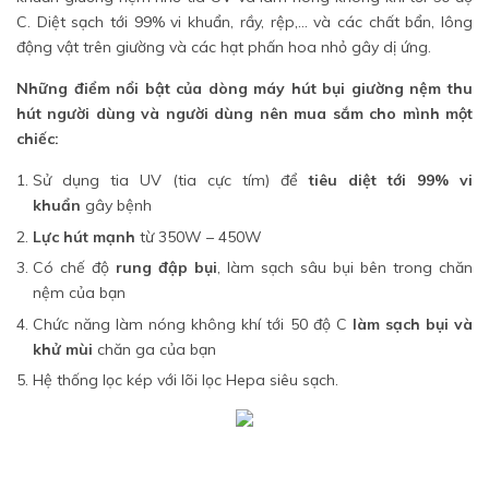
C. Diệt sạch tới 99% vi khuẩn, rầy, rệp,… và các chất bẩn, lông
động vật trên giường và các hạt phấn hoa nhỏ gây dị ứng.
Những điểm nổi bật của dòng máy hút bụi giường nệm thu
hút người dùng và người dùng nên mua sắm cho mình một
chiếc:
Sử dụng tia UV (tia cực tím) để
tiêu diệt tới 99% vi
khuẩn
gây bệnh
Lực hút mạnh
từ 350W – 450W
Có chế độ
rung đập bụi
, làm sạch sâu bụi bên trong chăn
nệm của bạn
Chức năng làm nóng không khí tới 50 độ C
làm sạch bụi và
khử mùi
chăn ga của bạn
Hệ thống lọc kép với lõi lọc Hepa siêu sạch.