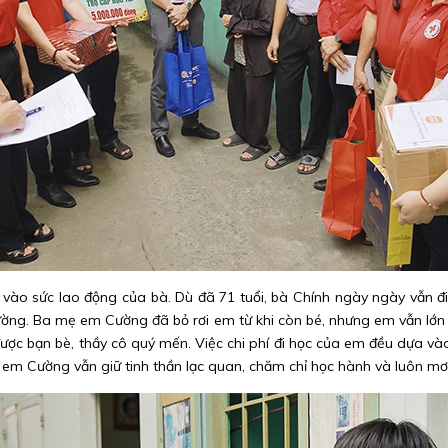
 vào sức lao động của bà. Dù đã 71 tuổi, bà Chính ngày ngày vẫn đi
rường. Ba mẹ em Cường đã bỏ rơi em từ khi còn bé, nhưng em vẫn lớn
ược bạn bè, thầy cô quý mến. Việc chi phí đi học của em đều dựa vào
em Cường vẫn giữ tinh thần lạc quan, chăm chỉ học hành và luôn mơ 