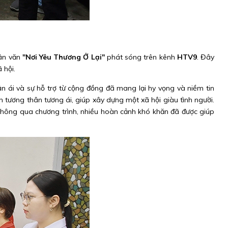
ân văn
"Nơi Yêu Thương Ở Lại"
phát sóng trên kênh
HTV9
. Đây
 hội.
 ái và sự hỗ trợ từ cộng đồng đã mang lại hy vọng và niềm tin
 tương thân tương ái, giúp xây dựng một xã hội giàu tình người.
 Thông qua chương trình, nhiều hoàn cảnh khó khăn đã được giúp