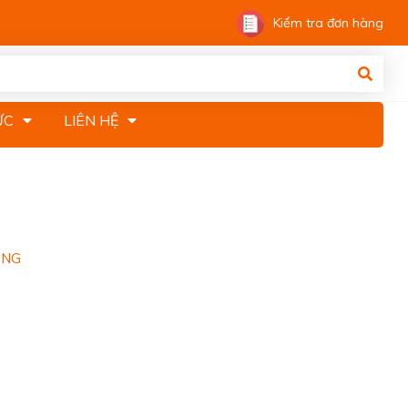
Kiểm tra đơn hàng
ỨC
LIÊN HỆ
TẤM LÒNG, MỘT HY
ỌNG