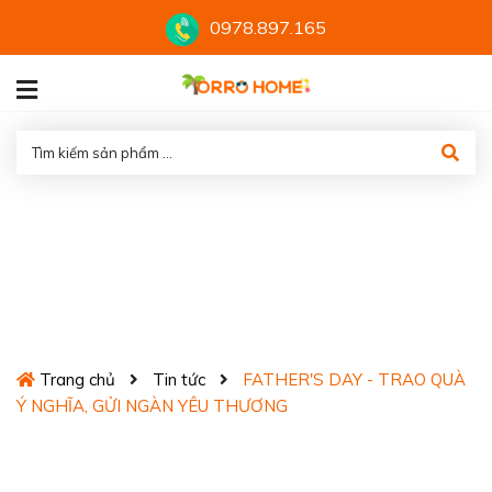
0978.897.165
FATHER'S DAY - TRAO QUÀ
Ý NGHĨA, GỬI NGÀN YÊU
THƯƠNG
Trang chủ
Tin tức
FATHER'S DAY - TRAO QUÀ
Ý NGHĨA, GỬI NGÀN YÊU THƯƠNG