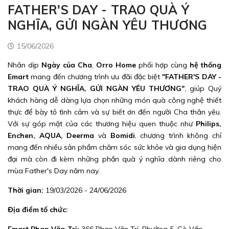
FATHER'S DAY - TRAO QUÀ Ý
NGHĨA, GỬI NGÀN YÊU THƯƠNG
15/06/2026
Nhân dịp
Ngày của Cha
,
Orro Home
phối hợp cùng
hệ thống
Emart
mang đến chương trình ưu đãi đặc biệt
"FATHER'S DAY -
TRAO QUÀ Ý NGHĨA, GỬI NGÀN YÊU THƯƠNG"
, giúp Quý
khách hàng dễ dàng lựa chọn những món quà công nghệ thiết
thực để bày tỏ tình cảm và sự biết ơn đến người Cha thân yêu.
Với sự góp mặt của các thương hiệu quen thuộc như
Philips,
Enchen, AQUA, Deerma
và
Bomidi
, chương trình không chỉ
mang đến nhiều sản phẩm chăm sóc sức khỏe và gia dụng hiện
đại mà còn đi kèm những phần quà ý nghĩa dành riêng cho
mùa Father's Day năm nay.
Thời gian:
19/03/2026 - 24/06/2026
Địa điểm tổ chức: